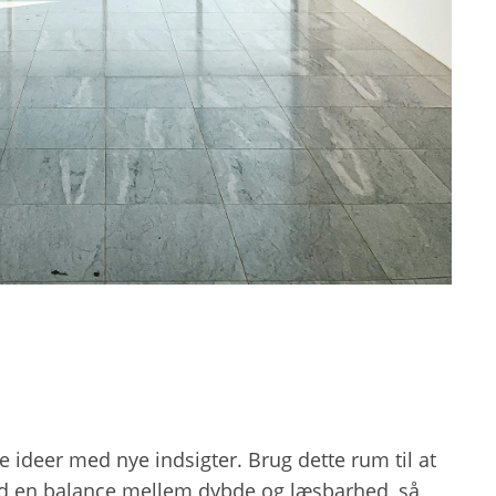
e ideer med nye indsigter. Brug dette rum til at
ind en balance mellem dybde og læsbarhed, så