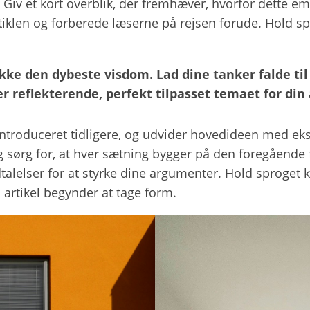
 Giv et kort overblik, der fremhæver, hvorfor dette emn
rtiklen og forberede læserne på rejsen forude. Hold sp
ke den dybeste visdom. Lad dine tanker falde til r
er reflekterende, perfekt tilpasset temaet for din 
 introduceret tidligere, og udvider hovedideen med eks
 og sørg for, at hver sætning bygger på den foregåe
talelser for at styrke dine argumenter. Hold sproget k
 artikel begynder at tage form.